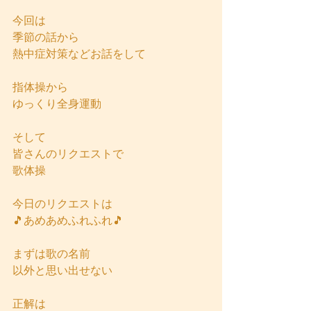
今回は
季節の話から
熱中症対策などお話をして
指体操から
ゆっくり全身運動
そして
皆さんのリクエストで
歌体操
今日のリクエストは
🎵あめあめふれふれ🎵
まずは歌の名前
以外と思い出せない
正解は