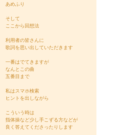
あめふり
そして
ここから回想法
利用者の皆さんに
歌詞を思い出していただきます
一番はでてきますが
なんとこの曲
五番目まで
私はスマホ検索
ヒントを出しながら
こういう時は
指体操など少し手こずる方などが
良く答えてくださったりします