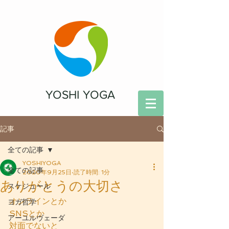
YOSHI YOGA
記事
全ての記事
YOSHIYOGA
全ての記事
2020年9月25日
読了時間: 1分
ありがとうの大切さ
スケジュール
オンラインとか
ヨガ哲学
SNSとか
アーユルヴェーダ
対面でないと