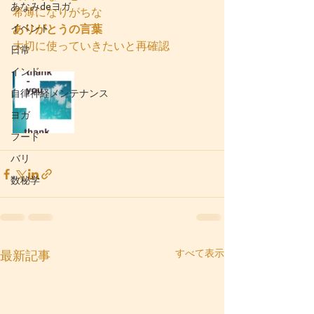
あなみdeヨガ
希薄になりがちな
イベント
ありがとうの言葉
大切に使っていきたいと再確認
日常
インド
自律神経メンテナンス
ヨガ
フード
バリ
数秘学
すべて表示
最新記事