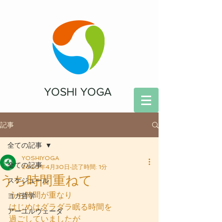
YOSHI YOGA
記事
全ての記事
YOSHIYOGA
全ての記事
2020年4月30日
読了時間: 1分
うち時間重ねて
スケジュール
うち時間が重なり
ヨガ哲学
はじめはダラダラ眠る時間を
アーユルヴェーダ
過ごしていましたが