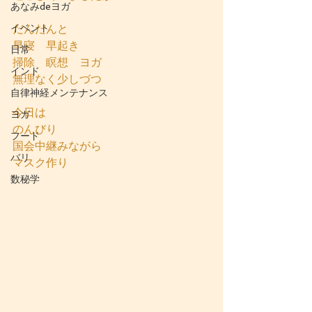
あなみdeヨガ
イベント
だんだんと
早寝　早起き
日常
掃除　瞑想　ヨガ
インド
無理なく少しづつ
自律神経メンテナンス
今日は
ヨガ
のんびり
フード
国会中継みながら
バリ
マスク作り
数秘学