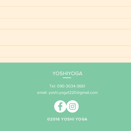
ご予
YOSHIYOGA養成講座 年間
サポート 2026
YOSHIYOGA
Tel: 090-3034-3661
email:
yoshi.yoga1220@gmail.com
​©2016 YOSHI YOGA