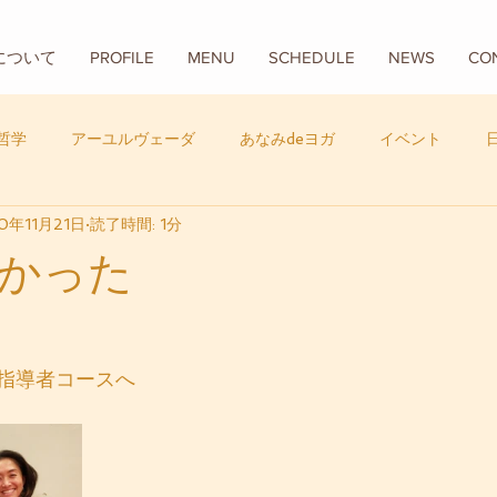
Aについて
PROFILE
MENU
SCHEDULE
NEWS
CO
哲学
アーユルヴェーダ
あなみdeヨガ
イベント
0年11月21日
読了時間: 1分
フード
バリ
数秘学
かった
指導者コースへ