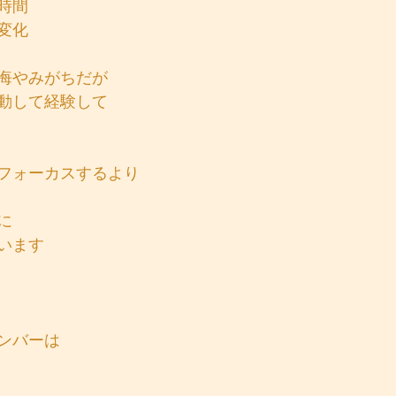
時間
変化
悔やみがちだが
動して経験して
フォーカスするより
に
います
ンバーは