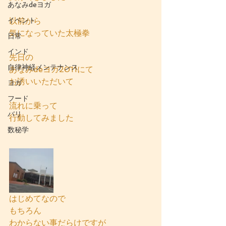
あなみdeヨガ
イベント
以前から
気になっていた太極拳
日常
インド
先日の
自律神経メンテナンス
あなみdeヨガ2011にて
お誘いいただいて
ヨガ
フード
流れに乗って
バリ
行動してみました
数秘学
はじめてなので
もちろん
わからない事だらけですが