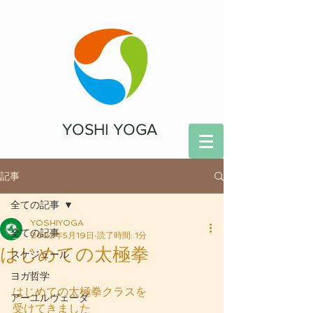
YOSHI YOGA
記事
全ての記事
YOSHIYOGA
全ての記事
2022年5月19日
読了時間: 1分
はじめての太極拳
スケジュール
ヨガ哲学
はじめての太極拳クラスを
アーユルヴェーダ
受けてきました