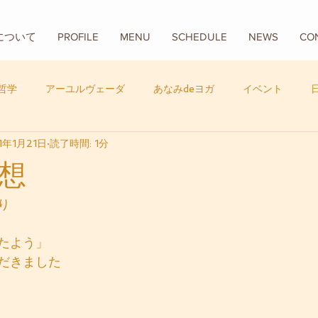
Aについて
PROFILE
MENU
SCHEDULE
NEWS
CO
哲学
アーユルヴェーダ
あなみdeヨガ
イベント
1年1月21日
読了時間: 1分
フード
バリ
数秘学
想
り
たよう」
だきました