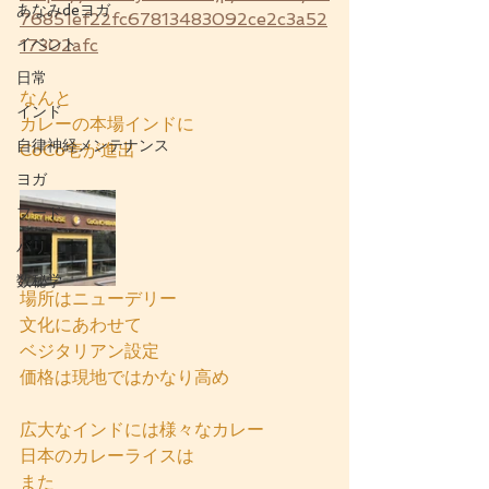
あなみdeヨガ
76851ef22fc67813483092ce2c3a52
イベント
17302afc
日常
なんと
インド
カレーの本場インドに
自律神経メンテナンス
CoCo壱が進出
ヨガ
フード
バリ
数秘学
場所はニューデリー
文化にあわせて
ベジタリアン設定
価格は現地ではかなり高め
広大なインドには様々なカレー
日本のカレーライスは
また