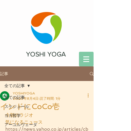
YOSHI YOGA
記事
全ての記事
YOSHIYOGA
全ての記事
2020年8月4日
読了時間: 1分
インドにCoCo壱
スケジュール
今朝のラジオ
ヨガ哲学
気になるニュース
アーユルヴェーダ
https://news.yahoo.co.jp/articles/cb