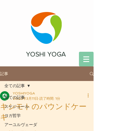
YOSHI YOGA
記事
全ての記事
YOSHIYOGA
全ての記事
2022年3月11日
読了時間: 1分
キシモトのパウンドケー
スケジュール
キ
ヨガ哲学
アーユルヴェーダ