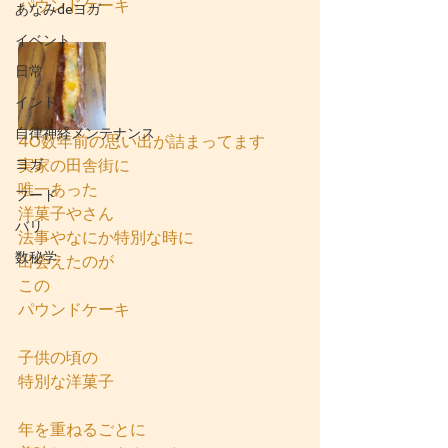
パウンドケーキ
あなみdeヨガ
イベント
日常
インド
自律神経メンテナンス
40数年前の思い出が詰まってます
ヨガ
実家の田舎街に
唯一あった
フード
洋菓子やさん
バリ
法事やなにか特別な時に
数秘学
出会えたのが
この
パウンドケーキ
子供の頃の
特別な洋菓子
年を重ねるごとに