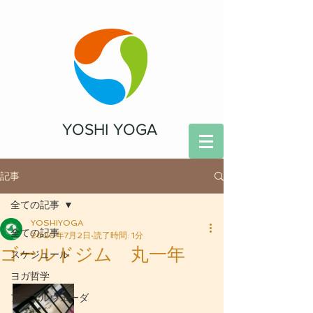
YOSHI YOGA
記事
全ての記事
YOSHIYOGA
全ての記事
2020年7月2日
読了時間: 1分
ゴールドジム 丸一年
スケジュール
ヨガ哲学
アーユルヴェーダ