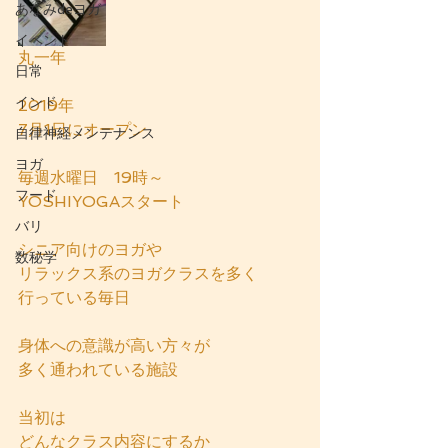
あなみdeヨガ
イベント
丸一年
日常
インド
2019年
7月1日にオープン
自律神経メンテナンス
ヨガ
毎週水曜日　19時～
フード
YOSHIYOGAスタート
バリ
シニア向けのヨガや
数秘学
リラックス系のヨガクラスを多く
行っている毎日
身体への意識が高い方々が
多く通われている施設
当初は
どんなクラス内容にするか