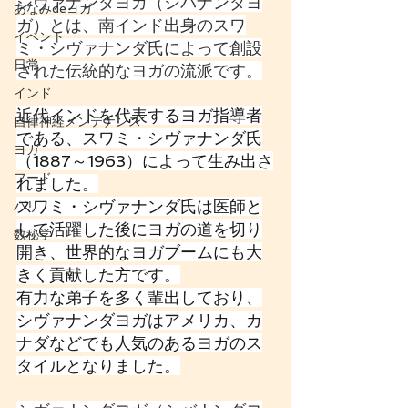
シヴァナンダヨガ（シバナンダヨ
あなみdeヨガ
ガ）とは、南インド出身のスワ
イベント
ミ・シヴァナンダ氏によって創設
日常
された伝統的なヨガの流派です。
インド
近代インドを代表するヨガ指導者
自律神経メンテナンス
である、スワミ・シヴァナンダ氏
ヨガ
（1887～1963）によって生み出さ
フード
れました。
スワミ・シヴァナンダ氏は医師と
バリ
して活躍した後にヨガの道を切り
数秘学
開き、世界的なヨガブームにも大
きく貢献した方です。
有力な弟子を多く輩出しており、
シヴァナンダヨガはアメリカ、カ
ナダなどでも人気のあるヨガのス
タイルとなりました。