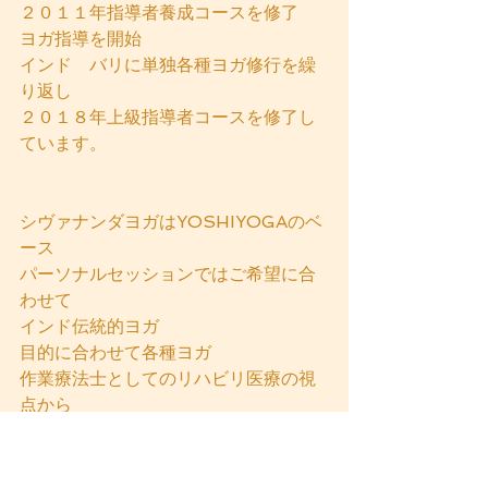
２０１１年指導者養成コースを修了　
ヨガ指導を開始
インド　バリに単独各種ヨガ修行を繰
り返し
２０１８年上級指導者コースを修了し
ています。
シヴァナンダヨガはYOSHIYOGAのベ
ース
パーソナルセッションではご希望に合
わせて
インド伝統的ヨガ
目的に合わせて各種ヨガ
作業療法士としてのリハビリ医療の視
点から
個々に合ったコンディショニングを
『自分を知り　自分を整える』という
コンセプトで