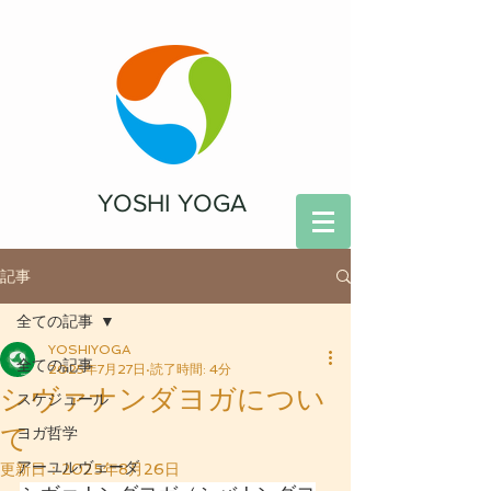
YOSHI YOGA
記事
全ての記事
YOSHIYOGA
全ての記事
2025年7月27日
読了時間: 4分
シヴァナンダヨガについ
スケジュール
て
ヨガ哲学
アーユルヴェーダ
更新日：
2025年8月26日