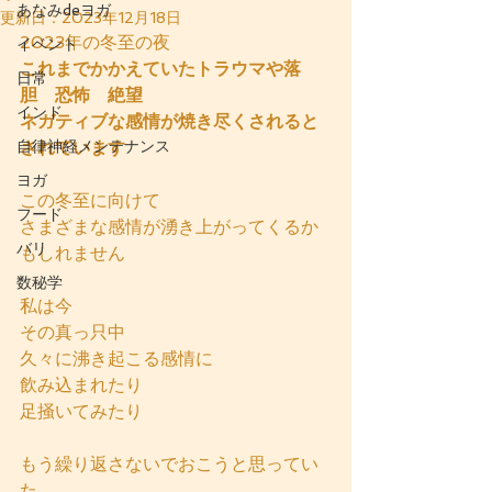
あなみdeヨガ
更新日：
2023年12月18日
2023年の冬至の夜
イベント
これまでかかえていたトラウマや落
日常
胆　恐怖　絶望
インド
ネガティブな感情が焼き尽くされると
自律神経メンテナンス
されています
ヨガ
この冬至に向けて
フード
さまざまな感情が湧き上がってくるか
バリ
もしれません
数秘学
私は今
その真っ只中
久々に沸き起こる感情に
飲み込まれたり
足掻いてみたり
もう繰り返さないでおこうと思ってい
た