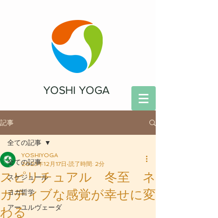
YOSHI YOGA
記事
全ての記事
YOSHIYOGA
全ての記事
2023年12月17日
読了時間: 2分
スピリチュアル 冬至 ネ
スケジュール
ガティブな感覚が幸せに変
ヨガ哲学
アーユルヴェーダ
わる