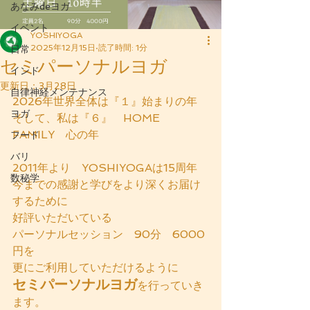
あなみdeヨガ
イベント
YOSHIYOGA
2025年12月15日
読了時間: 1分
日常
セミパーソナルヨガ
インド
更新日：
3月28日
自律神経メンテナンス
2026年世界全体は『１』始まりの年
ヨガ
そして、私は『６』　HOME　
FAMILY　心の年
フード
バリ
2011年より　YOSHIYOGAは15周年
数秘学
今までの感謝と学びをより深くお届け
するために
好評いただいている　
パーソナルセッション　90分　6000
円を
更にご利用していただけるように
セミパーソナルヨガ
を行っていき
ます。