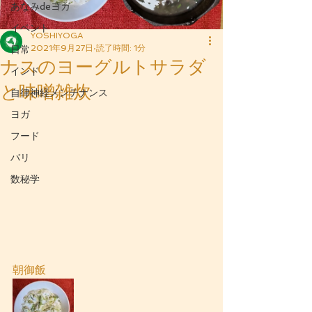
あなみdeヨガ
イベント
YOSHIYOGA
2021年9月27日
読了時間: 1分
日常
ナスのヨーグルトサラダ
インド
と味噌雑炊
自律神経メンテナンス
ヨガ
フード
バリ
数秘学
朝御飯