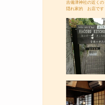
吉備津神社の近くの
隠れ家的　お店です