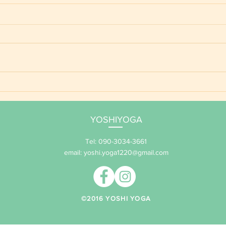
ご予
YOSHIYOGA養成講座 年間
サポート 2026
YOSHIYOGA
Tel: 090-3034-3661
email:
yoshi.yoga1220@gmail.com
​©2016 YOSHI YOGA