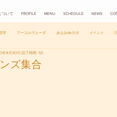
Aについて
PROFILE
MENU
SCHEDULE
NEWS
CO
哲学
アーユルヴェーダ
あなみdeヨガ
イベント
20年9月30日
読了時間: 1分
フード
バリ
数秘学
ンズ集合