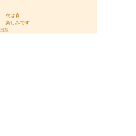
次は春
楽しみです
日常
すべて表示
最新記事