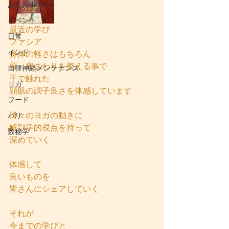
あなみdeヨガ
イベント
最近の学び
日常
ファシア
インド
身体の軽さはもちろん
首　肩まわりを整える事で
自律神経メンテナンス
手で触れた
ヨガ
顔肌の調子良さを体感しています
フード
日々のヨガの動きに
バリ
解剖学的視点を持って
数秘学
深めていく
体感して
良いものを
皆さんにシェアしていく
それが
今までの学びと