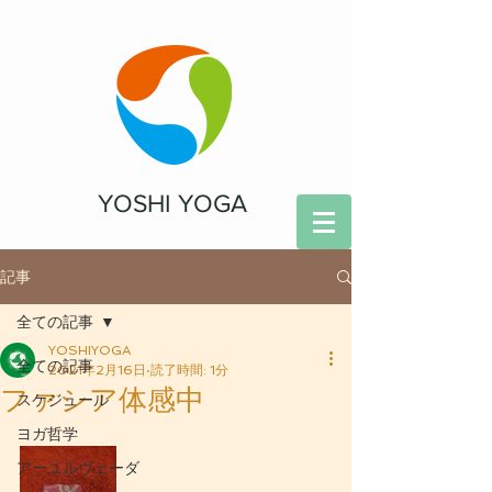
YOSHI YOGA
記事
全ての記事
YOSHIYOGA
全ての記事
2021年2月16日
読了時間: 1分
ファシア体感中
スケジュール
ヨガ哲学
アーユルヴェーダ