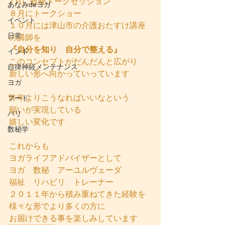
7月に数秘トークセッション
あなみdeヨガ
８月にトークショー
イベント
１０月には津山市の介護おたすけ講座
日常
の講師を
『自分を知り
自分で整える』
インド
このコンセプトがだんだんと広がり
自律神経メンテナンス
新しい形へ向かっていっています
ヨガ
昨年よりこうなればいいなという
フード
願いが実現している
バリ
嬉しい変化です
数秘学
これからも
ヨガライフアドバイザーとして
ヨガ　数秘　アーユルヴェーダ
福祉　リハビリ　トレーナー　
２０１１年から積み重ねてきた経験を
様々な形でより多くの方に
お届けできる事を楽しみしています