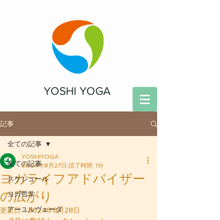
YOSHI YOGA
記事
全ての記事
YOSHIYOGA
全ての記事
2024年8月27日
読了時間: 1分
ヨガライフアドバイザー
スケジュール
の広がり
ヨガ哲学
アーユルヴェーダ
更新日：
2024年8月28日