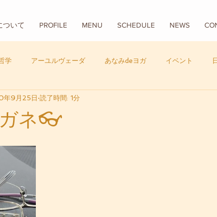
Aについて
PROFILE
MENU
SCHEDULE
NEWS
CO
哲学
アーユルヴェーダ
あなみdeヨガ
イベント
20年9月25日
読了時間: 1分
フード
バリ
数秘学
ガネ👓