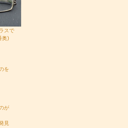
ラスで
番奥)
のを
のが
発見