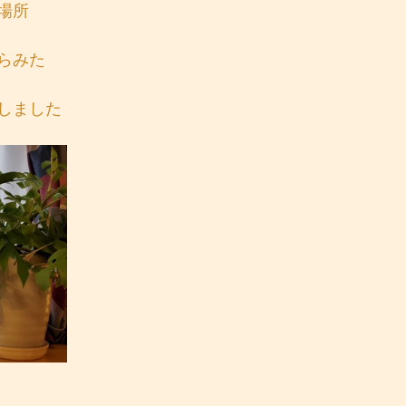
場所
らみた
しました