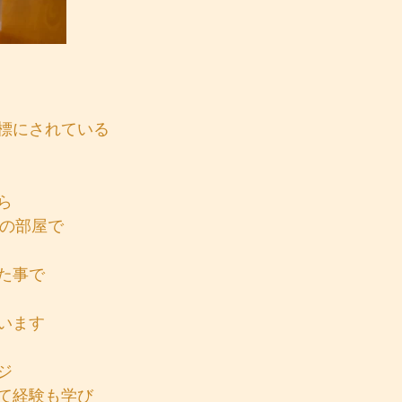
標にされている
ら
分の部屋で
た事で
います
ジ
て経験も学び