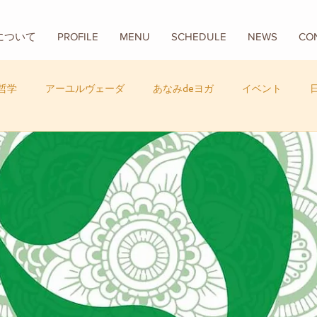
Aについて
PROFILE
MENU
SCHEDULE
NEWS
CO
哲学
アーユルヴェーダ
あなみdeヨガ
イベント
フード
バリ
数秘学