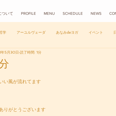
Aについて
PROFILE
MENU
SCHEDULE
NEWS
CO
哲学
アーユルヴェーダ
あなみdeヨガ
イベント
1年5月30日
読了時間: 1分
フード
バリ
数秘学
分
いい風が流れてます
ありがとうございます