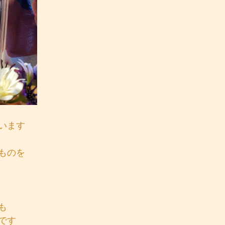
います
ものを
も
です