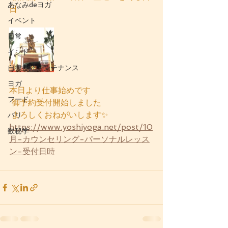
あなみdeヨガ
日
イベント
日常
インド
自律神経メンテナンス
ヨガ
本日より仕事始めです
フード
 御予約受付開始しました
 よろしくおねがいします✨
バリ
https://www.yoshiyoga.net/post/10
数秘学
月-カウンセリング-パーソナルレッス
ン-受付日時