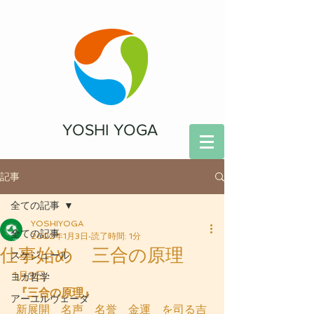
YOSHI YOGA
記事
全ての記事
YOSHIYOGA
全ての記事
2022年1月3日
読了時間: 1分
仕事始め 三合の原理
スケジュール
1月3日　
ヨガ哲学
『三合の原理』
アーユルヴェーダ
 新展開　名声　名誉　金運　を司る吉