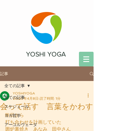
YOSHI YOGA
記事
全ての記事
YOSHIYOGA
全ての記事
2020年4月8日
読了時間: 1分
会って話す 言葉をかわす
スケジュール
昨日から
ヨガ哲学
打ち合わせを計画していた
アーユルヴェーダ
囲炉裏焼き　あなみ　田中さん