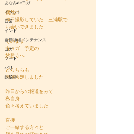
あなみdeヨガ
イベント
偶然に
昨日撮影していた　三浦駅で
日常
お会いできました
インド
自律神経メンテナンス
そのまま
寺ヨガ　予定の
ヨガ
妙勝寺へ
フード
バリ
どらちらも
開催決定しました
数秘学
昨日からの報道をみて
私自身
色々考えていました
直接
ご一緒する方々と