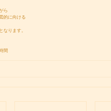
がら
図的に向ける
となります。
時間