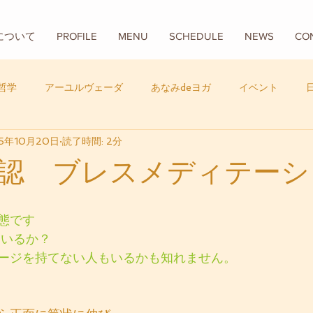
Aについて
PROFILE
MENU
SCHEDULE
NEWS
CO
哲学
アーユルヴェーダ
あなみdeヨガ
イベント
5年10月20日
読了時間: 2分
フード
バリ
数秘学
認 ブレスメディテーシ
態です
ているか？
ージを持てない人もいるかも知れません。