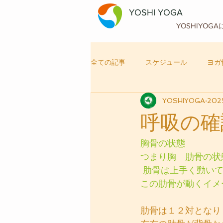
YOSHI YOGA
YOSHIYOG
全ての記事
スケジュール
ヨガ
YOSHIYOGA
202
自律神経メンテナンス
ヨガ
呼吸の確
胸骨の状態
つまり胸　肋骨の状
 肋骨は上手く動い
この肋骨が動くイメ
肋骨は１２対となり