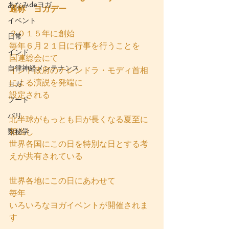
あなみdeヨガ
通称　ヨガデー
イベント
２０１５年に創始
日常
毎年６月２１日に行事を行うことを
インド
国連総会にて
自律神経メンテナンス
インド政府のナレンドラ・モディ首相
による演説を発端に
ヨガ
設定される
フード
バリ
北半球がもっとも日が長くなる夏至に
相当し
数秘学
世界各国にこの日を特別な日とする考
えが共有されている
世界各地にこの日にあわせて
毎年
いろいろなヨガイベントが開催されま
す