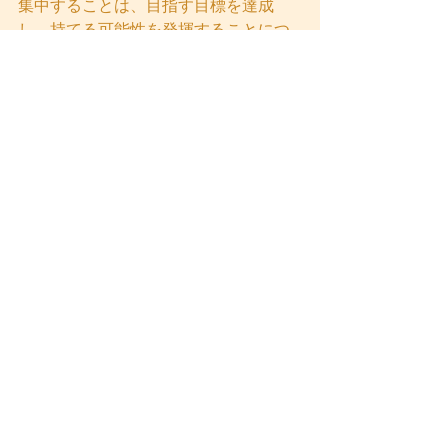
集中することは、目指す目標を達成
し、持てる可能性を発揮することにつ
ながる。
つまり、今日現在209日連続で行って
いる瞑想は、夢を叶える『脳力』につ
ながる。  
瞑想は自身の今を深めるだけでなく、
未来の成功においても必要なものだ。  
まとめ
成功を阻む障害は多岐にわたる。  
恐怖や思い込み、ネガティブ思考な
ど、これらを理解し、対処することが
重要だ。  
マインドフルネスや瞑想を通じて、自
分自身を深く理解し、心身を整えるこ