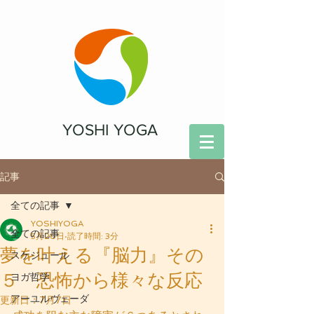
YOSHI YOGA
記事
全ての記事
YOSHIYOGA
全ての記事
5月26日
読了時間: 3分
夢を叶える『脳力』その
スケジュール
５ 恐怖から様々な反応
ヨガ哲学
アーユルヴェーダ
更新日：
7月7日