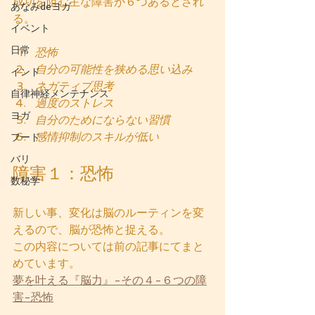
成功を阻む主な障害が６つあるとされ
あなみdeヨガ
る。
イベント
日常
恐怖
自分の可能性を狭める思い込み
インド
ネガティブ思考
自律神経メンテナンス
過度のストレス
ヨガ
自分のためにならない習慣
感情抑制のスキルが低い
フード
バリ
障害１：恐怖
数秘学
新しい事、変化は脳のルーティンを変
えるので、脳が恐怖と捉える。  
この内容については前の記事にてまと
めています。  
夢を叶える『脳力』-その４-６つの障
害-恐怖