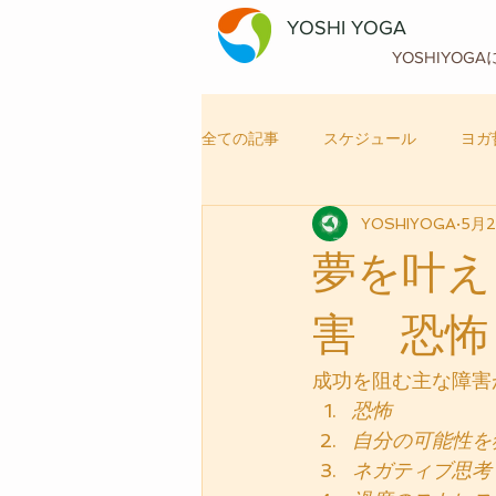
YOSHI YOGA
YOSHIYOG
全ての記事
スケジュール
ヨガ
YOSHIYOGA
5月2
自律神経メンテナンス
ヨガ
夢を叶え
害 恐怖
成功を阻む主な障害
恐怖
自分の可能性を
ネガティブ思考