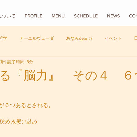
Aについて
PROFILE
MENU
SCHEDULE
NEWS
CO
哲学
アーユルヴェーダ
あなみdeヨガ
イベント
1日
読了時間: 3分
フード
バリ
数秘学
る『脳力』 その４ ６
が６つあるとされる。
狭める思い込み