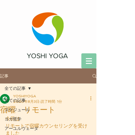
YOSHI YOGA
記事
全ての記事
YOSHIYOGA
全ての記事
2020年8月3日
読了時間: 1分
宿曜 リモート
スケジュール
今日は
ヨガ哲学
リモートで宿曜カウンセリングを受け
アーユルヴェーダ
ました