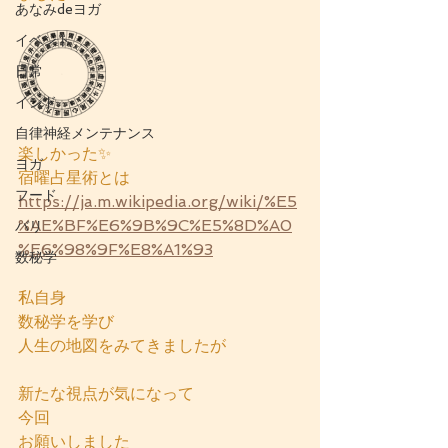
あなみdeヨガ
イベント
日常
インド
自律神経メンテナンス
楽しかった✨
ヨガ
宿曜占星術とは
フード
https://ja.m.wikipedia.org/wiki/%E5
%AE%BF%E6%9B%9C%E5%8D%A0
バリ
%E6%98%9F%E8%A1%93
数秘学
私自身　
数秘学を学び
人生の地図をみてきましたが
新たな視点が気になって
今回
お願いしました