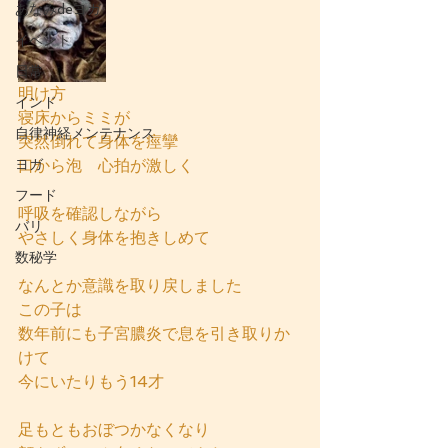
あなみdeヨガ
イベント
日常
明け方
インド
寝床からミミが
自律神経メンテナンス
突然倒れて身体を痙攣
ヨガ
口から泡　心拍が激しく
フード
呼吸を確認しながら
バリ
やさしく身体を抱きしめて
数秘学
なんとか意識を取り戻しました
この子は
数年前にも子宮膿炎で息を引き取りか
けて
今にいたりもう14才
足もともおぼつかなくなり