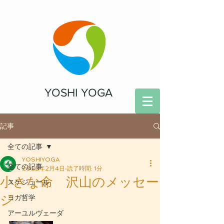
YOSHI YOGA
記事
全ての記事
YOSHIYOGA
全ての記事
2022年2月4日
読了時間: 1分
小さな命 沢山のメッセー
スケジュール
ジ
ヨガ哲学
アーユルヴェーダ