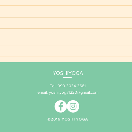
ご予
YOSHIYOGA養成講座 年間
サポート 2026
YOSHIYOGA
Tel: 090-3034-3661
email:
yoshi.yoga1220@gmail.com
​©2016 YOSHI YOGA