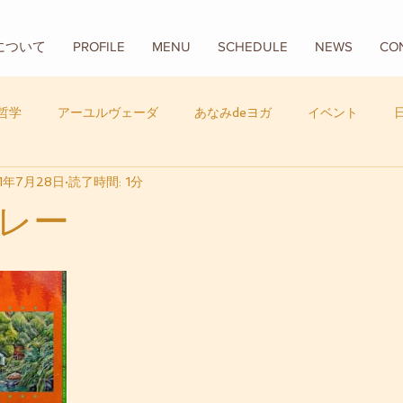
Aについて
PROFILE
MENU
SCHEDULE
NEWS
CO
哲学
アーユルヴェーダ
あなみdeヨガ
イベント
1年7月28日
読了時間: 1分
フード
バリ
数秘学
レー