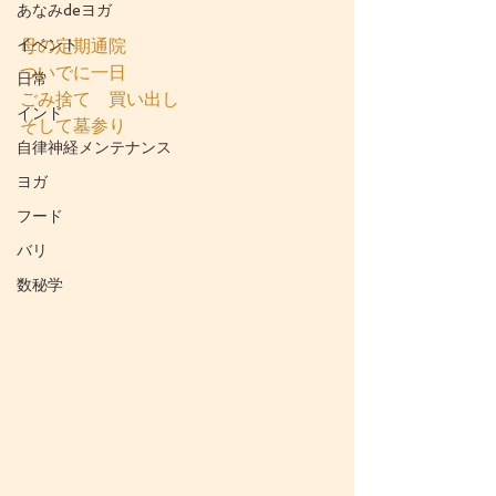
あなみdeヨガ
イベント
母の定期通院
ついでに一日
日常
ごみ捨て　買い出し　
インド
そして墓参り
自律神経メンテナンス
ヨガ
フード
バリ
数秘学