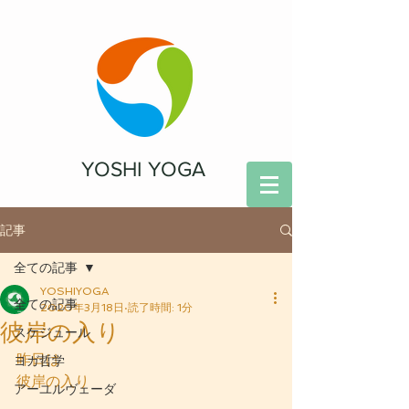
YOSHI YOGA
記事
全ての記事
YOSHIYOGA
全ての記事
2020年3月18日
読了時間: 1分
彼岸の入り
スケジュール
昨日は
ヨガ哲学
彼岸の入り
アーユルヴェーダ