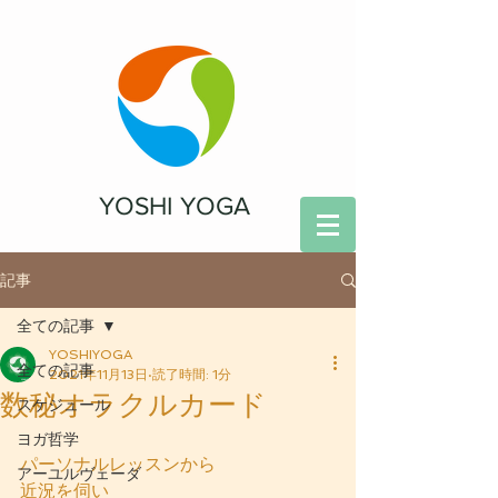
YOSHI YOGA
記事
全ての記事
YOSHIYOGA
全ての記事
2021年11月13日
読了時間: 1分
数秘オラクルカード
スケジュール
ヨガ哲学
パーソナルレッスンから
アーユルヴェーダ
近況を伺い