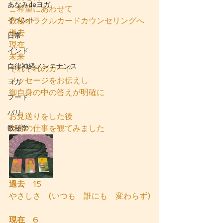
あなみdeヨガ
ご希望にあわせて
イベント
数秘オラクルカードカウンセリングへ
過去
日常
現在
インド
未来
自律神経メンテナンス
それぞれのカード
メッセージをお伝えし
ヨガ
御自身の中の答えが明確に
フード
バリ
お見送りをした後
自分の仕事を観てみました
数秘学
過去
　15
やさしさ　(いつも　誰にも　変わらず)
現在
　6