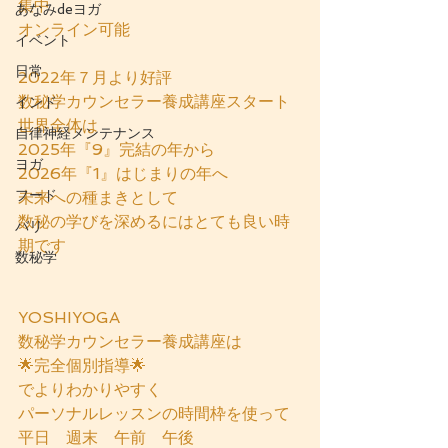
集中
あなみdeヨガ
オンライン可能
イベント
日常
2022年７月より好評
数秘学カウンセラー養成講座スタート
インド
世界全体は
自律神経メンテナンス
2025年『9』完結の年から
ヨガ
2026年『1』はじまりの年へ
フード
未来への種まきとして
数秘の学びを深めるにはとても良い時
バリ
期です
数秘学
YOSHIYOGA 
数秘学カウンセラー養成講座は
🌟完全個別指導🌟
でよりわかりやすく　
パーソナルレッスンの時間枠を使って
平日　週末　午前　午後　