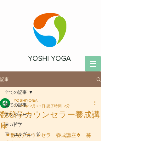
YOSHI YOGA
記事
全ての記事
YOSHIYOGA
全ての記事
2025年12月20日
読了時間: 2分
数秘学カウンセラー養成講
スケジュール
座
ヨガ哲学
アーユルヴェーダ
🌟数秘学カウンセラー養成講座🌟　募