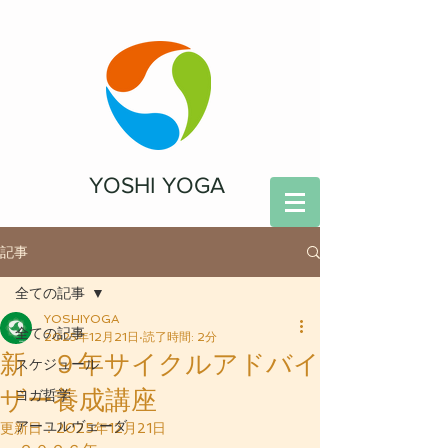
YOSHI YOGA
記事
全ての記事
YOSHIYOGA
全ての記事
2025年12月21日
読了時間: 2分
新 ９年サイクルアドバイ
スケジュール
ザー養成講座
ヨガ哲学
アーユルヴェーダ
更新日：
2025年12月21日