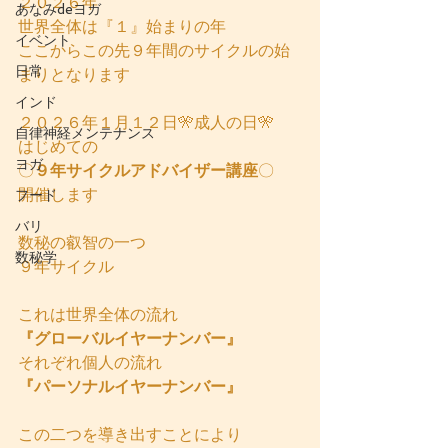
２０２６年
あなみdeヨガ
世界全体は『１』始まりの年
イベント
ここからこの先９年間のサイクルの始
日常
まりとなります
インド
２０２６年１月１２日🎌成人の日🎌
自律神経メンテナンス
はじめての
ヨガ
〇
９年サイクルアドバイザー講座
〇
開催します
フード
バリ
数秘の叡智の一つ
数秘学
９年サイクル
これは世界全体の流れ
『グローバルイヤーナンバー』
それぞれ個人の流れ
『パーソナルイヤーナンバー』
この二つを導き出すことにより