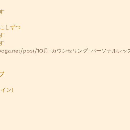
す
すこしずつ
す
す
oshiyoga.net/post/10月-カウンセリング-パーソナル
ブ
ライン)