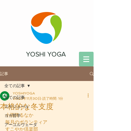
YOSHI YOGA
記事
全ての記事
YOSHIYOGA
全ての記事
2022年11月30日
読了時間: 1分
本格的な冬支度
スケジュール
小雨降るなか
ヨガ哲学
毎月のボランティア
アーユルヴェーダ
すこやか倶楽部