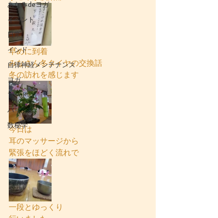
あなみdeヨガ
イベント
日常
インド
早めに到着
みなさん冬タイヤの交換話
自律神経メンテナンス
冬の訪れを感じます
ヨガ
フード
バリ
数秘学
今日は
耳のマッサージから
緊張をほどく流れで
一段とゆっくり