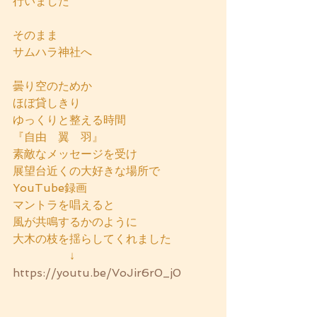
行いました
そのまま
サムハラ神社へ
曇り空のためか
ほぼ貸しきり
ゆっくりと整える時間
『自由　翼　羽』
素敵なメッセージを受け
展望台近くの大好きな場所で
YouTube録画
マントラを唱えると
風が共鳴するかのように
大木の枝を揺らしてくれました
　　　　　↓
https://youtu.be/VoJir6r0_j0