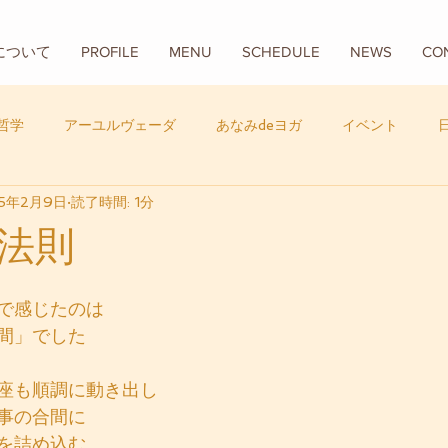
Aについて
PROFILE
MENU
SCHEDULE
NEWS
CO
哲学
アーユルヴェーダ
あなみdeヨガ
イベント
25年2月9日
読了時間: 1分
フード
バリ
数秘学
法則
で感じたのは
間」でした
座も順調に動き出し
事の合間に
を詰め込む