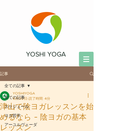
YOSHI YOGA
記事
全ての記事
YOSHIYOGA
全ての記事
6月30日
読了時間: 4分
津山で陰ヨガレッスンを始
スケジュール
めるなら - 陰ヨガの基本
ヨガ哲学
アーユルヴェーダ
レッスン