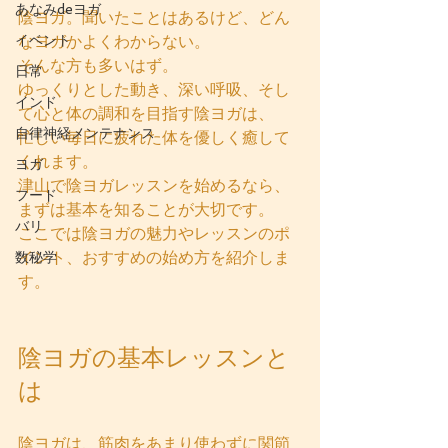
あなみdeヨガ
陰ヨガ。聞いたことはあるけど、どん
イベント
なヨガかよくわからない。
そんな方も多いはず。
日常
ゆっくりとした動き、深い呼吸、そし
インド
て心と体の調和を目指す陰ヨガは、
自律神経メンテナンス
忙しい毎日に疲れた体を優しく癒して
くれます。
ヨガ
津山で陰ヨガレッスンを始めるなら、
フード
まずは基本を知ることが大切です。
バリ
ここでは陰ヨガの魅力やレッスンのポ
イント、おすすめの始め方を紹介しま
数秘学
す。
陰ヨガの基本レッスンと
は
陰ヨガは、筋肉をあまり使わずに関節