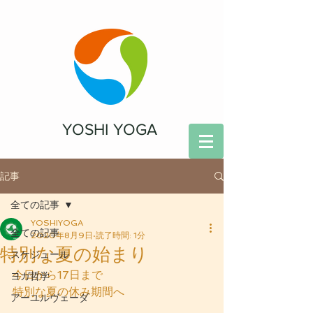
YOSHI YOGA
記事
全ての記事
YOSHIYOGA
全ての記事
2020年8月9日
読了時間: 1分
特別な夏の始まり
スケジュール
今日から17日まで
ヨガ哲学
特別な夏の休み期間へ
アーユルヴェーダ