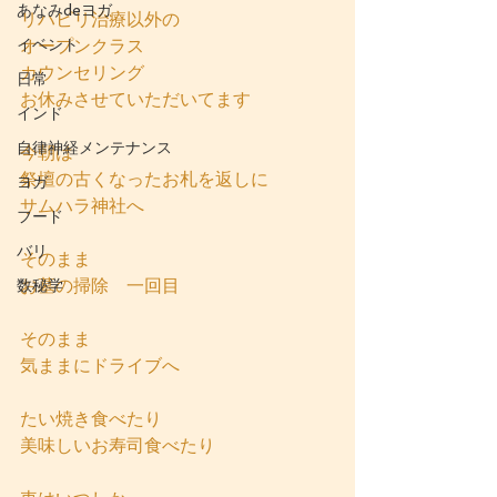
あなみdeヨガ
リハビリ治療以外の
イベント
オープンクラス
カウンセリング
日常
お休みさせていただいてます
インド
自律神経メンテナンス
今朝は
祭壇の古くなったお札を返しに
ヨガ
サムハラ神社へ
フード
バリ
そのまま
お墓の掃除　一回目
数秘学
そのまま
気ままにドライブへ
たい焼き食べたり
美味しいお寿司食べたり