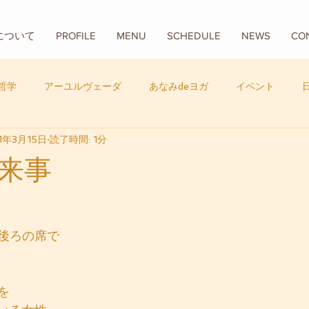
Aについて
PROFILE
MENU
SCHEDULE
NEWS
CO
哲学
アーユルヴェーダ
あなみdeヨガ
イベント
1年3月15日
読了時間: 1分
フード
バリ
数秘学
来事
後ろの席で
を