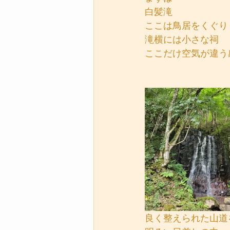
白髪滝
ここは鳥居をくぐり
滝横には小さな祠
ここだけ空気が違う
良く整えられた山道