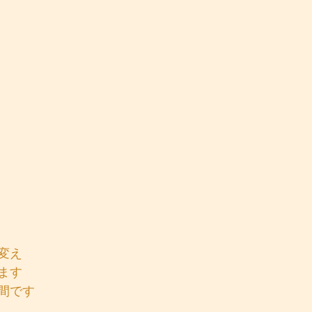
変え
ます
間です