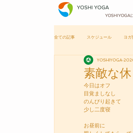
YOSHI YOGA
YOSHIYOG
全ての記事
スケジュール
ヨガ
YOSHIYOGA
20
自律神経メンテナンス
ヨガ
素敵な休
今日はオフ
目覚ましなし
のんびり起きて　
少し二度寝
お昼前に