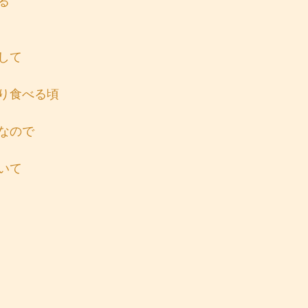
る
して
り食べる頃
なので
いて