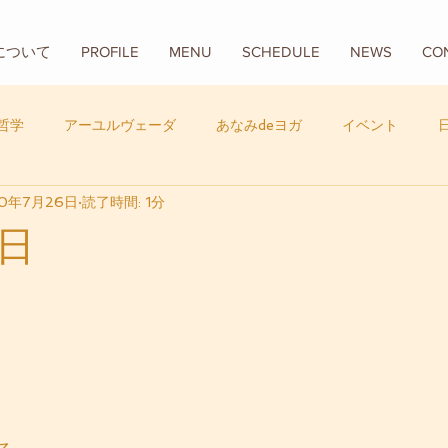
Aについて
PROFILE
MENU
SCHEDULE
NEWS
CO
哲学
アーユルヴェーダ
あなみdeヨガ
イベント
20年7月26日
読了時間: 1分
フード
バリ
数秘学
日