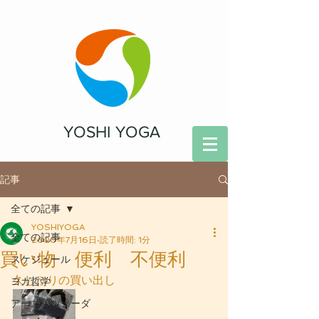
YOSHI YOGA
記事
全ての記事
YOSHIYOGA
全ての記事
2020年7月16日
読了時間: 1分
買い物 便利 不便利
スケジュール
久しぶりの買い出し
ヨガ哲学
アーユルヴェーダ