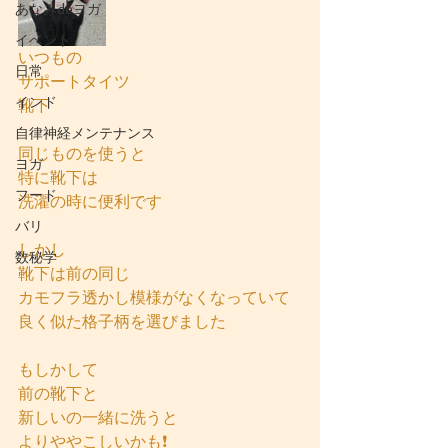
あなみdeヨガ
イベント
いつもの
日常
サポートタイツ
インド
靴下
自律神経メンテナンス
同じものを使うと
ヨガ
特に靴下は
フード
洗濯の時に便利です
バリ
しかし
数秘学
靴下は前の同じ
カモフラ透かし模様がなくなっていて
良く似た格子柄を選びました
もしかして
前の靴下と
新しいの一緒に洗うと
よりややこしいかも❗