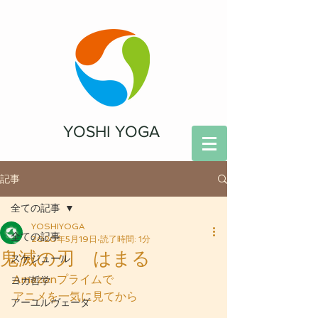
YOSHI YOGA
記事
全ての記事
YOSHIYOGA
全ての記事
2020年5月19日
読了時間: 1分
鬼滅の刃 はまる
スケジュール
Amazonプライムで
ヨガ哲学
アニメを一気に見てから
アーユルヴェーダ