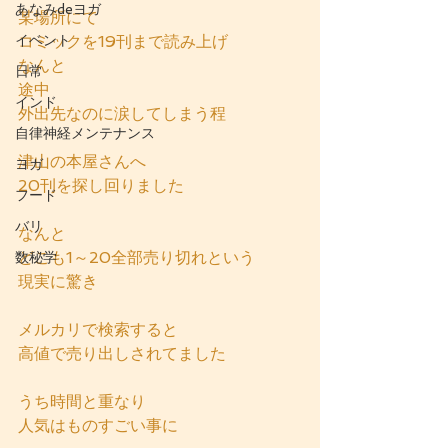
あなみdeヨガ
某場所にて
イベント
コミックを19刊まで読み上げ
なんと
日常
途中
インド
外出先なのに涙してしまう程
自律神経メンテナンス
津山の本屋さんへ
ヨガ
20刊を探し回りました
フード
バリ
なんと
どこも1～20全部売り切れという
数秘学
現実に驚き
メルカリで検索すると
高値で売り出しされてました
うち時間と重なり
人気はものすごい事に