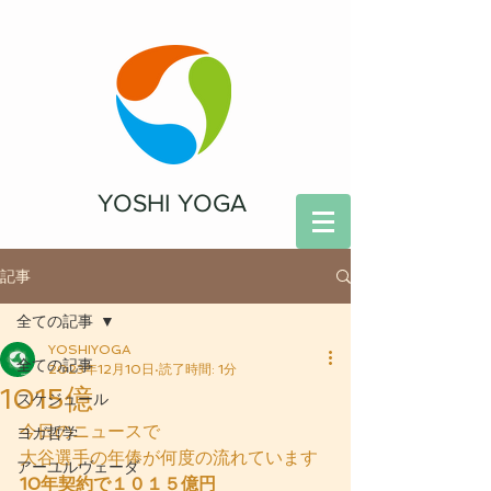
YOSHI YOGA
記事
全ての記事
YOSHIYOGA
全ての記事
2023年12月10日
読了時間: 1分
1015億
スケジュール
今日のニュースで
ヨガ哲学
大谷選手の年俸が何度の流れています
アーユルヴェーダ
10年契約で１０１５億円