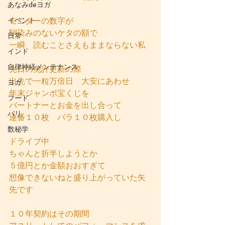
あなみdeヨガ
イベント
モニターの数字が
馴染みのないケタの額で
日常
一瞬　読むことさえもままならない私
インド
自律神経メンテナンス
先日の免許更新の際
出先で一粒万倍日　大安にあわせ
ヨガ
年末ジャンボ宝くじを
フード
パートナーとお金を出し合って
バリ
連番１０枚　バラ１０枚購入し
数秘学
ドライブ中
ちゃんと折半しようとか
５億円とか金額おおすぎて
想像できないねと盛り上がっていた矢
先です
１０年契約はその期間