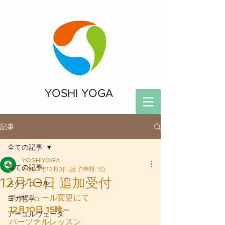
YOSHI YOGA
記事
全ての記事
YOSHIYOGA
全ての記事
2020年12月3日
読了時間: 1分
12月10日 追加受付
スケジュール
スケジュール変更にて
ヨガ哲学
12月10日 15時～
アーユルヴェーダ
パーソナルレッスン