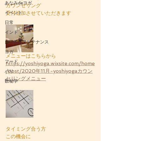
あなみdeヨガ
カウンセリング
イベント
受付追加させていただきます
日常
インド
自律神経メンテナンス
ヨガ
メニューはこちらから
フード
https://yoshiyoga.wixsite.com/home
/post/2020年11月-yoshiyogaカウン
バリ
セリングメニュー
数秘学
タイミング合う方
この機会に