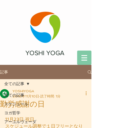
YOSHI YOGA
記事
全ての記事
YOSHIYOGA
全ての記事
2016年11月10日
読了時間: 1分
勤労感謝の日
スケジュール
ヨガ哲学
11月23日 祝日
アーユルヴェーダ
スケジュール調整で１日フリーとなり