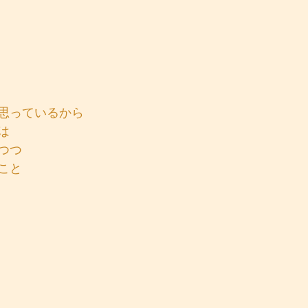
思っているから
は
つつ
こと