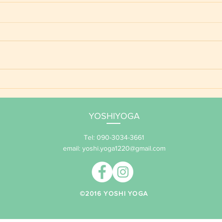
ご予
YOSHIYOGA養成講座 年間
サポート 2026
YOSHIYOGA
Tel: 090-3034-3661
email:
yoshi.yoga1220@gmail.com
​©2016 YOSHI YOGA