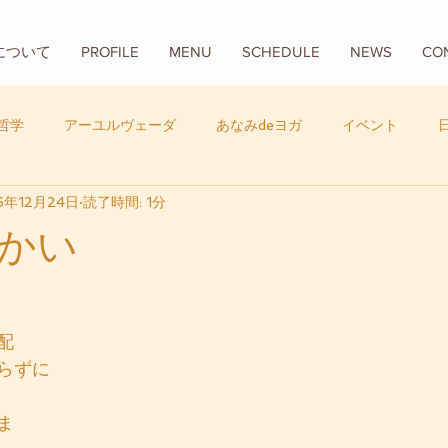
Aについて
PROFILE
MENU
SCHEDULE
NEWS
CO
哲学
アーユルヴェーダ
あなみdeヨガ
イベント
6年12月24日
読了時間: 1分
フード
バリ
数秘学
かい
配
らずに
ま