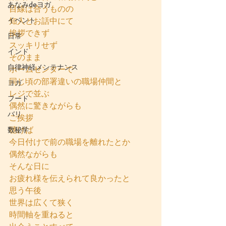
あなみdeヨガ
目線は合うものの
イベント
知人とお話中にて
挨拶できず
日常
スッキリせず
インド
そのまま
自律神経メンテナンス
ホームセンターで
同じ頃の部署違いの職場仲間と
ヨガ
レジで並ぶ
フード
偶然に驚きながらも
バリ
ご挨拶
聴けば
数秘学
今日付けで前の職場を離れたとか
偶然ながらも
そんな日に
お疲れ様を伝えられて良かったと
思う午後
世界は広くて狭く
時間軸を重ねると