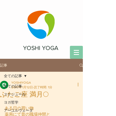
YOSHI YOGA
記事
全ての記事
YOSHIYOGA
全ての記事
2017年1月12日
読了時間: 1分
ふたご座 満月🌕
スケジュール
ヨガ哲学
ある日の買い物
アーユルヴェーダ
薬局にて昔の職場仲間と