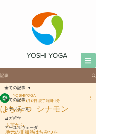
YOSHI YOGA
記事
全ての記事
YOSHIYOGA
全ての記事
2017年1月17日
読了時間: 1分
はちみつ シナモン
スケジュール
ヨガ哲学
以前から
アーユルヴェーダ
地元の非加熱はちみつを