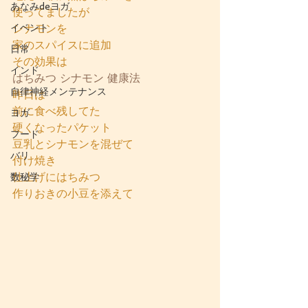
あなみdeヨガ
使ってましたが
イベント
シナモンを
家のスパイスに追加
日常
その効果は
インド
はちみつ シナモン 健康法
自律神経メンテナンス
昨日は
前に食べ残してた
ヨガ
硬くなったパケット
フード
豆乳とシナモンを混ぜて
バリ
付け焼き
仕上げにはちみつ
数秘学
作りおきの小豆を添えて