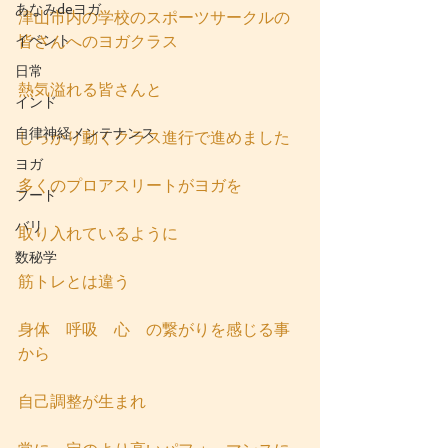
あなみdeヨガ
津山市内の学校のスポーツサークルの
イベント
皆さんへのヨガクラス
日常
熱気溢れる皆さんと
インド
自律神経メンテナンス
しっかり動くクラス進行で進めました
ヨガ
多くのプロアスリートがヨガを
フード
バリ
取り入れているように
数秘学
筋トレとは違う
身体　呼吸　心　の繋がりを感じる事
から
自己調整が生まれ