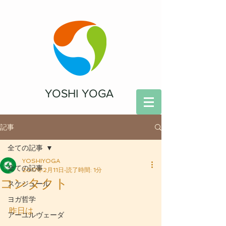
YOSHI YOGA
記事
全ての記事
YOSHIYOGA
全ての記事
2017年2月11日
読了時間: 1分
コンタクト
スケジュール
ヨガ哲学
昨日は
アーユルヴェーダ