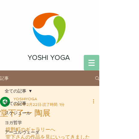
YOSHI YOGA
記事
全ての記事
YOSHIYOGA
全ての記事
2017年2月22日
読了時間: 1分
堂下了一 陶展
スケジュール
ヨガ哲学
鏡野町のギャラリーへ
アーユルヴェーダ
堂下さんの作品を見にいってきました